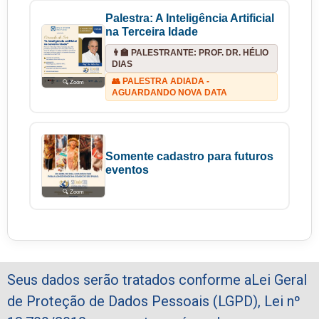
Palestra: A Inteligência Artificial
na Terceira Idade
👨‍🏫 PALESTRANTE: PROF. DR. HÉLIO
DIAS
👥 PALESTRA ADIADA -
🔍 Zoom
AGUARDANDO NOVA DATA
Somente cadastro para futuros
eventos
🔍 Zoom
Seus dados serão tratados conforme aLei Geral
de Proteção de Dados Pessoais (LGPD), Lei nº