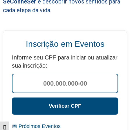
SeConheSer
é descobrir novos sentidos para
cada etapa da vida.
Inscrição em Eventos
Informe seu CPF para iniciar ou atualizar
sua inscrição:
Verificar CPF
📅 Próximos Eventos
Alternar alto contraste