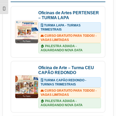
Alternar tamanho da fonte
Oficinas de Artes PERTENSER
– TURMA LAPA
🗓️ TURMA LAPA - TURMAS
TRIMESTRAIS
👥 CURSO GRATUITO PARA TODOS! -
VAGAS LIMITADAS
🔍 Zoom
🏠 PALESTRA ADIADA -
AGUARDANDO NOVA DATA
Oficina de Arte – Turma CEU
CAPÃO REDONDO
🗓️ TURMA CAPÃO REDONDO -
TURMAS TRIMESTRAIS
👥 CURSO GRATUITO PARA TODOS! -
VAGAS LIMITADAS
🔍 Zoom
🏠 PALESTRA ADIADA -
AGUARDANDO NOVA DATA